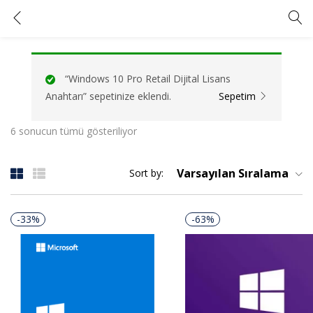
Tagged: "windows 10 yükseltme"
GIRIŞ YAP
KAYIT OL
“Windows 10 Pro Retail Dijital Lisans
Kullanıcı adınızı ve şifrenizi girin.
Anahtarı” sepetinize eklendi.
Sepetim
6 sonucun tümü gösteriliyor
Varsayılan Sıralama
Sort by:
Beni Hatırla
Şifrenizi mi unuttunuz?
-33%
-63%