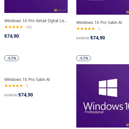
Windows 10 Pro Retail Dijital Lisans Anahtarı
Windows 10 Pro Satın Al
905
3
5 üzerinden
5 üzerinden
₺
74,90
4.98
oy aldı
₺
74,90
₺
199,90
5.00
oy aldı
-63%
-63%
Windows 10 Pro Satın Al
5
5 üzerinden
₺
74,90
₺
199,90
5.00
oy aldı