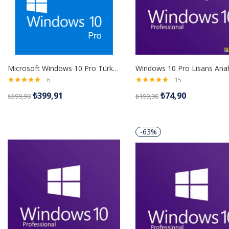
Microsoft Windows 10 Pro Türkçe 64Bit OEM FQC-08977 İşletim Sistemi
Windows 10 Pro Lisans Anah
6
15
5 üzerinden
5 üzerinden
₺
399,91
₺
74,90
₺
599,90
₺
199,90
5.00
oy aldı
5.00
oy aldı
-63%