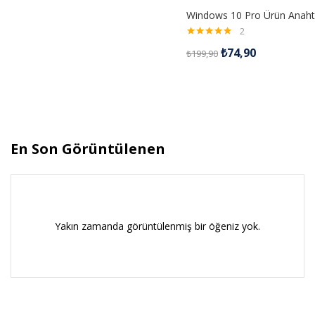
Windows 10 Pro Ürün Anaht
2
5 üzerinden
₺
74,90
₺
199,90
5.00
oy aldı
En Son Görüntülenen
Yakın zamanda görüntülenmiş bir öğeniz yok.