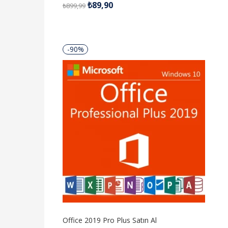
₺
89,90
₺
899,99
5.00
oy aldı
-90%
Office 2019 Pro Plus Satın Al