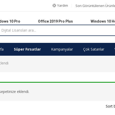
Yardım
Son Görüntülenen Ürünl
dows 10 Pro
Office 2019 Pro Plus
Windows 10 
fa
Süper Fırsatlar
Kampanyalar
Çok Satanlar
tlendi
epetinize eklendi.
Sort 