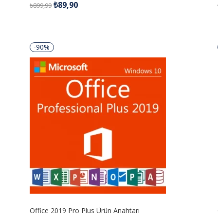
₺
89,90
₺
899,99
4.98
oy aldı
-90%
Office 2019 Pro Plus Ürün Anahtarı