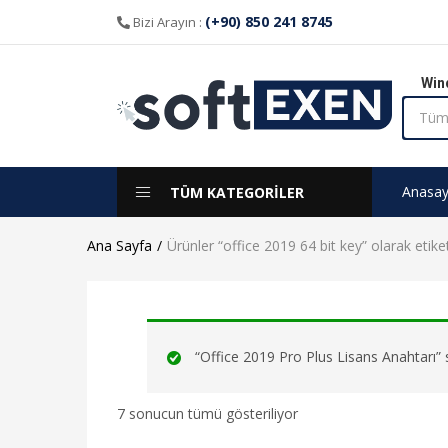
(+90) 850 241 8745
Bizi Arayın :
Win
Anasay
TÜM KATEGORİLER
Ana Sayfa
Ürünler “office 2019 64 bit key” olarak etike
“Office 2019 Pro Plus Lisans Anahtarı” s
7 sonucun tümü gösteriliyor