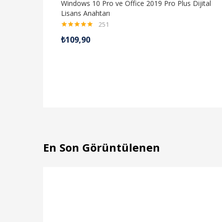
Windows 10 Pro ve Office 2019 Pro Plus Dijital
Lisans Anahtarı
251
5 üzerinden
₺
109,90
4.99
oy aldı
En Son Görüntülenen