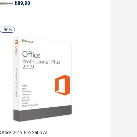
₺
89,90
₺
899,99
4.94
oy aldı
-90%
Office 2019 Pro Satın Al