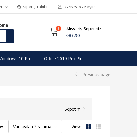
er
Sipariş Takibi
Giriş Yap / Kayıt Ol
Home
1
Alışveriş Sepetiniz
₺
89,90
Windows 10 Pro
Office 2019 Pro Plus
Previous page
Sepetim
by:
Varsayılan Sıralama
View: