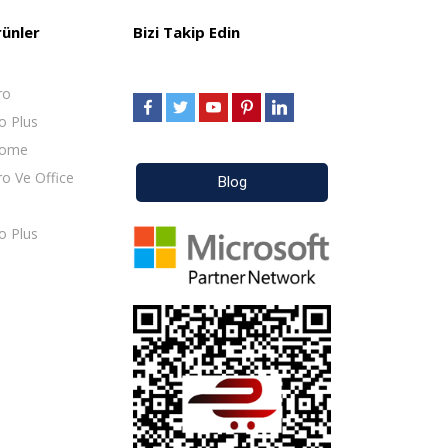
rünler
Bizi Takip Edin
ro
o Plus
Home
o Ve Office
Blog
o Plus