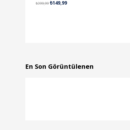
₺
149,99
₺
399,99
5.00
oy aldı
En Son Görüntülenen