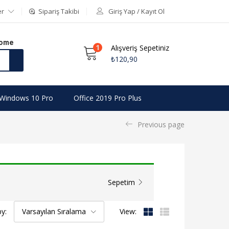
er
Sipariş Takibi
Giriş Yap / Kayıt Ol
Home
1
Alışveriş Sepetiniz
₺
120,90
Windows 10 Pro
Office 2019 Pro Plus
Previous page
Sepetim
by:
Varsayılan Sıralama
View: