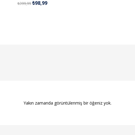
₺
98,99
₺
399,99
4.99
oy aldı
Yakın zamanda görüntülenmiş bir öğeniz yok.