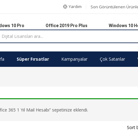
Yardım
Son Görüntülenen Ürünl
dows 10 Pro
Office 2019 Pro Plus
Windows 10 
fa
Süper Fırsatlar
Kampanyalar
Çok Satanlar
ce 365 1 Yıl Mail Hesabı” sepetinize eklendi.
Sort 