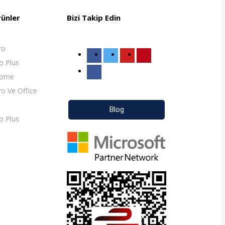
rünler
Bizi Takip Edin
ro
o Plus
Home
o Ve Office
Blog
o Plus