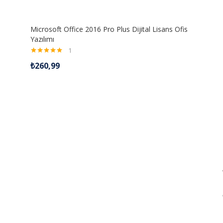
Microsoft Office 2016 Pro Plus Dijital Lisans Ofis
Yazılımı
1
5 üzerinden
₺
260,99
5.00
oy aldı