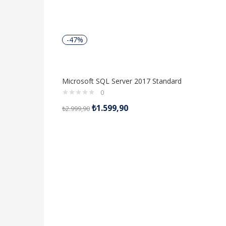
aldı
-47%
Microsoft SQL Server 2017 Standard
0
₺
1.599,90
₺
2.999,90