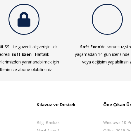
it SSL ile güvenli alışverişin tek
Soft Exen
‘de sorunsuz,str
adresi
Soft Exen
! Haftalık
yaşamadan 14 gün içerisinde
mlerimizden yararlanabilmek için
veya değişim yapabilirsiniz
ltenimize abone olabilirsiniz.
Kılavuz ve Destek
Öne Çıkan Ü
Bilgi Bankası
Windows 10 P
Nasıl Alırım?
Office 2019 Pr