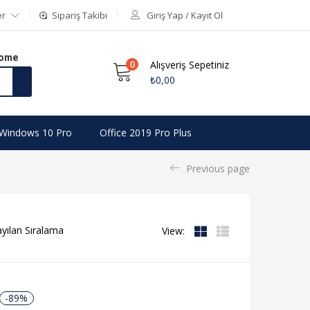
er
Sipariş Takibi
Giriş Yap / Kayıt Ol
Home
0
Alışveriş Sepetiniz
₺
0,00
Windows 10 Pro
Office 2019 Pro Plus
Previous page
View:
-89%