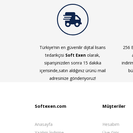
Türkiye’nin en güvenilir dijital lisans
256 B
tedarikçisi
Soft Exen
olarak,
siparişinizden sonra 15 dakika
indiri
içerisinde,satın aldığınız ürünü mail
bü
adresinize gönderiyoruz!
Softexen.com
Müşteriler
Anasayfa
Hesabım
Yazılım İndirme
Üye Giriş