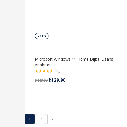
-71%
Microsoft Windows 11 Home Dijital Lisans
Anahtarı
43
5 üzerinden
₺
129,90
₺
449,99
4.98
oy aldı
1
2