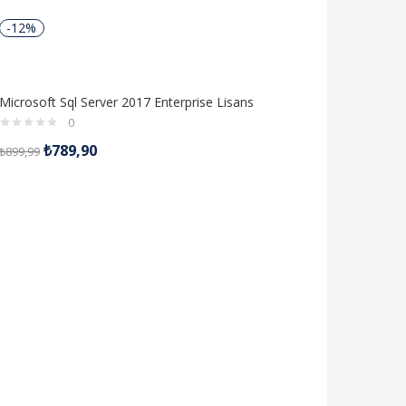
-12%
Microsoft Sql Server 2017 Enterprise Lisans
0
₺
789,90
₺
899,99