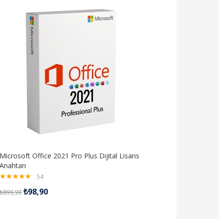
Microsoft Office 2021 Pro Plus Dijital Lisans
Anahtarı
54
5 üzerinden
₺
98,90
₺
899,99
4.98
oy aldı