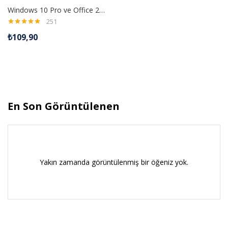
Windows 10 Pro ve Office 2019 Pro Plus Dijital Lisans Anahtarı
251
5 üzerinden
₺
109,90
4.99
oy aldı
En Son Görüntülenen
Yakın zamanda görüntülenmiş bir öğeniz yok.