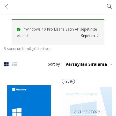
Tagged: "windows 10 pro key"
GIRIŞ YAP
KAYIT OL
“Windows 10 Pro Lisans Satın Al” sepetinize
Kullanıcı adınızı ve şifrenizi girin.
eklendi.
Sepetim
3 sonucun tümü gösteriliyor
Varsayılan Sıralama
Sort by:
Beni Hatırla
Şifrenizi mi unuttunuz?
-95%
OUT OF STOCK