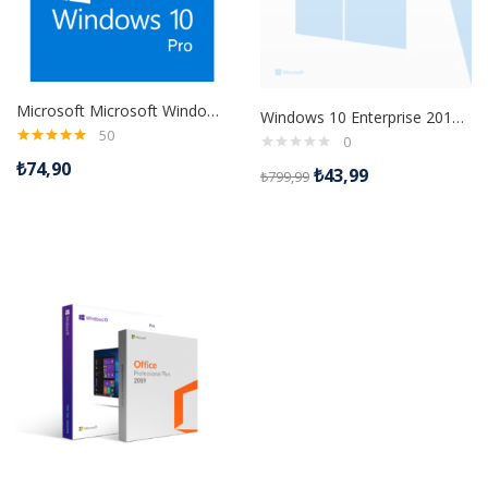
Microsoft Microsoft Windows 10 Pro Dijital Lisans Anahtarı
Windows 10 Enterprise 2016 LTSB Retail Dijital Lisans Anahtarı
50
0
5 üzerinden
₺
74,90
4.98
oy aldı
₺
43,99
₺
799,99