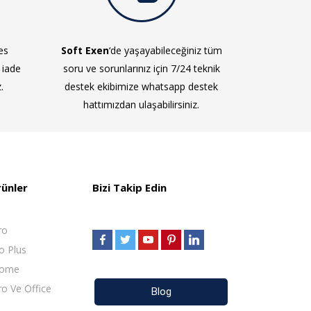
es
Soft Exen
‘de yaşayabileceğiniz tüm
 iade
soru ve sorunlarınız için 7/24 teknik
.
destek ekibimize whatsapp destek
hattımızdan ulaşabilirsiniz.
rünler
Bizi Takip Edin
ro
o Plus
Home
o Ve Office
Blog