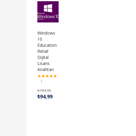
Windows
10
Education
Retail
Dijital
Lisans
Anahtarı
1
5 üzerinden
5.00
oy aldı
₺
799,99
₺
94,99