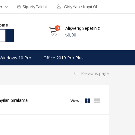
er
Sipariş Takibi
Giriş Yap / Kayıt Ol
Home
0
Alışveriş Sepetiniz
₺
0,00
Windows 10 Pro
Office 2019 Pro Plus
Previous page
View: