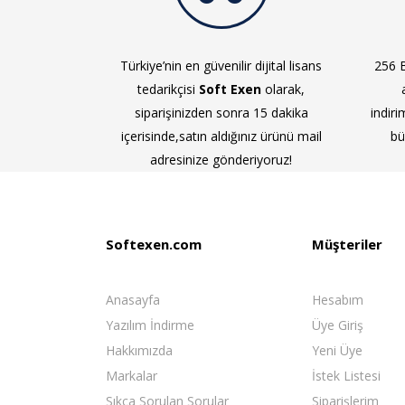
Türkiye’nin en güvenilir dijital lisans
256 B
tedarikçisi
Soft Exen
olarak,
siparişinizden sonra 15 dakika
indiri
içerisinde,satın aldığınız ürünü mail
bü
adresinize gönderiyoruz!
Softexen.com
Müşteriler
Anasayfa
Hesabım
Yazılım İndirme
Üye Giriş
Hakkımızda
Yeni Üye
Markalar
İstek Listesi
Sıkça Sorulan Sorular
Siparişlerim