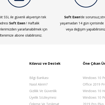
it SSL ile güvenli alışverişin tek
Soft Exen
‘de sorunsuz,str
adresi
Soft Exen
! Haftalık
yaşamadan 14 gün içerisinde
mlerimizden yararlanabilmek için
veya değişim yapabilirsiniz
ltenimize abone olabilirsiniz.
Kılavuz ve Destek
Öne Çıkan Ü
Bilgi Bankası
Windows 10 P
Nasıl Alırım?
Office 2019 Pr
Gizlilik Ve Güvenlik
Windows 10 
Üyelik Sözleşmesi
Windows 10 Pr
Ödeme Ve Teslimat
2019 Pro Plus