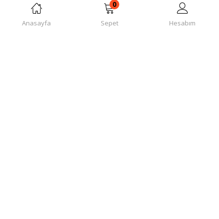
0
Anasayfa
Sepet
Hesabım
Tek bir sonuç gösteriliyor
Sort by: