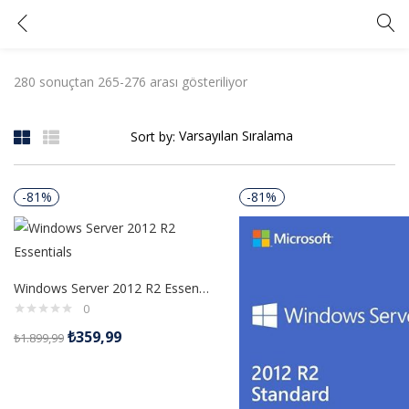
Mağaza
GIRIŞ YAP
KAYIT OL
280 sonuçtan 265-276 arası gösteriliyor
Kullanıcı adınızı ve şifrenizi girin.
Sort by:
-81%
-81%
Beni Hatırla
Şifrenizi mi unuttunuz?
Windows Server 2012 R2 Essentials Dijital Lisans
0
₺
359,99
₺
1.899,99