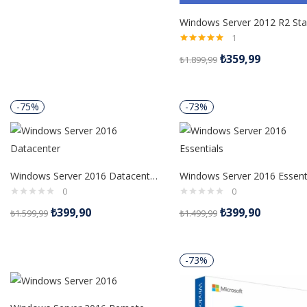
1
5 üzerinden
₺
359,99
₺
1.899,99
5.00
oy aldı
-75%
-73%
Windows Server 2016 Datacenter Dijital Lisans
0
0
₺
399,90
₺
399,90
₺
1.599,99
₺
1.499,99
-73%