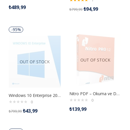
1
5 üzerinden
₺
489,99
₺
94,99
₺
799,99
5.00
oy aldı
-95%
OUT OF STOCK
OUT OF STOCK
Nitro PDF – Okuma ve Düzenleme Dijital Lisans Anahtarı
Windows 10 Enterprise 2016 LTSB Retail Dijital Lisans Anahtarı
0
0
₺
139,99
₺
43,99
₺
799,99