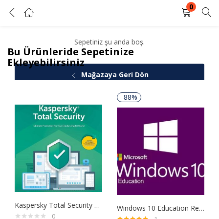
0
Sepetim
GIRIŞ YAP
KAYIT OL
Sepetiniz şu anda boş.
Bu Ürünleride Sepetinize
Kullanıcı adınızı ve şifrenizi girin.
Ekleyebilirsiniz
Mağazaya Geri Dön
-88%
Beni Hatırla
Şifrenizi mi unuttunuz?
Kaspersky Total Security 2020 1 Kullanıcı 1 Yıl
Windows 10 Education Retail Dijital Lisans Anahtarı
0