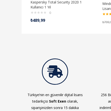
Kaspersky Total Security 2020 1
Windo
Kullanıcı 1 Yıl
Lisan
0
5 üzer
₺
489,99
₺
799,
5.00
oy
Türkiye’nin en güvenilir dijital lisans
256 Bit
tedarikçisi
Soft Exen
olarak,
a
siparişinizden sonra 15 dakika
indirim