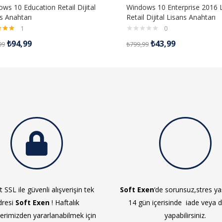
ws 10 Education Retail Dijital
Windows 10 Enterprise 2016
s Anahtarı
Retail Dijital Lisans Anahtarı
1
0
inden
₺
94,99
₺
43,99
99
₺
799,99
 aldı
 SSL ile güvenli alışverişin tek
Soft Exen
‘de sorunsuz,stres 
dresi
Soft Exen
! Haftalık
14 gün içerisinde iade veya 
lerimizden yararlanabilmek için
yapabilirsiniz.