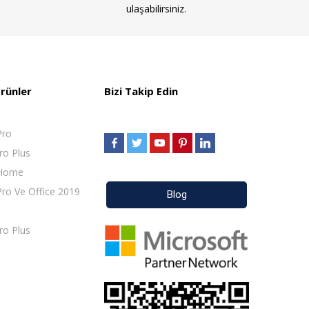
ulaşabilirsiniz.
rünler
Bizi Takip Edin
Pro
ro Plus
 Home
ro Ve Office 2019
Blog
ro Plus