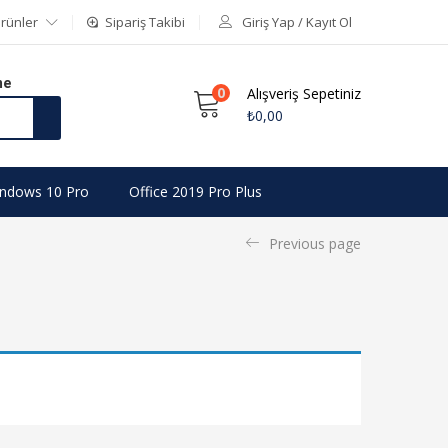
rünler
Sipariş Takibi
Giriş Yap / Kayıt Ol
me
0
Alışveriş Sepetiniz
₺
0,00
ndows 10 Pro
Office 2019 Pro Plus
Previous page