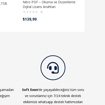
Nitro PDF – Okuma ve Düzenleme
 LTSB
Office 20
Dijital Lisans Anahtarı
Anahtarı
0
5 üzerinden
₺
139,99
₺
₺
899,99
4.98
oy ald
yaşamadan
Soft Exen
‘de yaşayabileceğiniz tüm soru
değişim
ve sorunlarınız için 7/24 teknik destek
ekibimize whatsapp destek hattımızdan