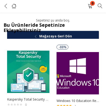
0
Sepetim
GIRIŞ YAP
KAYIT OL
Sepetiniz şu anda boş.
Bu Ürünleride Sepetinize
Kullanıcı adınızı ve şifrenizi girin.
Ekleyebilirsiniz
Mağazaya Geri Dön
-88%
Beni Hatırla
Şifrenizi mi unuttunuz?
Kaspersky Total Security 2020 1 Kullanıcı 1 Yıl
Windows 10 Education Retail Dijital Lisans Anahtarı
0