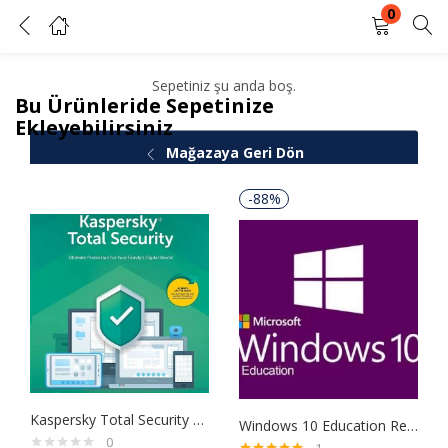
0
Sepetim
GIRIŞ YAP
KAYIT OL
Sepetiniz şu anda boş.
Bu Ürünleride Sepetinize
Kullanıcı adınızı ve şifrenizi girin.
Ekleyebilirsiniz
Mağazaya Geri Dön
-88%
Beni Hatırla
Şifrenizi mi unuttunuz?
Kaspersky Total Security 2020 1 Kullanıcı 1 Yıl
Windows 10 Education Retail Dijital Lisans Anahtarı
0