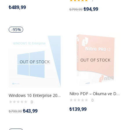
1
5 üzerinden
₺
489,99
₺
94,99
₺
799,99
5.00
oy aldı
-95%
OUT OF STOCK
OUT OF STOCK
Nitro PDF – Okuma ve Düzenleme Dijital Lisans Anahtarı
Windows 10 Enterprise 2016 LTSB Retail Dijital Lisans Anahtarı
0
0
₺
139,99
₺
43,99
₺
799,99