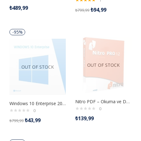
1
5 üzerinden
₺
489,99
₺
94,99
₺
799,99
5.00
oy aldı
-95%
OUT OF STOCK
OUT OF STOCK
Nitro PDF – Okuma ve Düzenleme Dijital Lisans Anahtarı
Windows 10 Enterprise 2016 LTSB Retail Dijital Lisans Anahtarı
0
0
₺
139,99
₺
43,99
₺
799,99