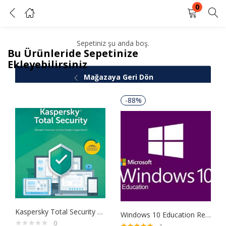
0
Sepetim
GIRIŞ YAP
KAYIT OL
Sepetiniz şu anda boş.
Bu Ürünleride Sepetinize
Kullanıcı adınızı ve şifrenizi girin.
Ekleyebilirsiniz
Mağazaya Geri Dön
-88%
Beni Hatırla
Şifrenizi mi unuttunuz?
Kaspersky Total Security 2020 1 Kullanıcı 1 Yıl
Windows 10 Education Retail Dijital Lisans Anahtarı
0